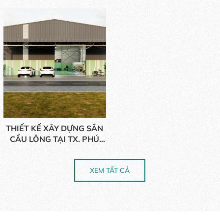
HẢI - BRVT (TP. HCM)
Rịa - Vũng Tàu
THIẾT KẾ XÂY DỰNG SÂN
CẦU LÔNG TẠI TX. PHÚ
MỸ - BRVT
XEM TẤT CẢ