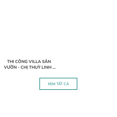
ĐẠI
THI CÔNG VILLA SÂN
VƯỜN - CHỊ THUỲ LINH -
LONG PHƯỚC, BRVT
XEM TẤT CẢ