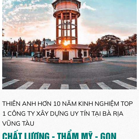
THIÊN ANH HƠN 10 NĂM KINH NGHIỆM TOP
1 CÔNG TY XÂY DỰNG UY TÍN TẠI BÀ RỊA
VŨNG TÀU
CHẤT LƯỢNG - THẨM MỸ - GỌN