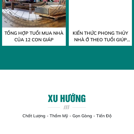
TỔNG HỢP TUỔI MUA NHÀ
KIẾN THỨC PHONG THỦY
CỦA 12 CON GIÁP
NHÀ Ở THEO TUỔI GIÚP
GIA CHỦ ĐÓN TÀI LỘC
XU HƯỚNG
Chất Lượng - Thẩm Mỹ - Gọn Gàng - Tiến Độ