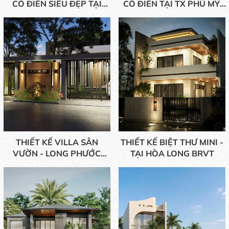
CỔ ĐIỂN SIÊU ĐẸP TẠI
CỔ ĐIỂN TẠI TX PHÚ MỸ,
VŨNG TÀU
BRVT
THIẾT KẾ VILLA SÂN
THIẾT KẾ BIỆT THƯ MINI -
VƯỜN - LONG PHƯỚC
TẠI HÒA LONG BRVT
BRVT