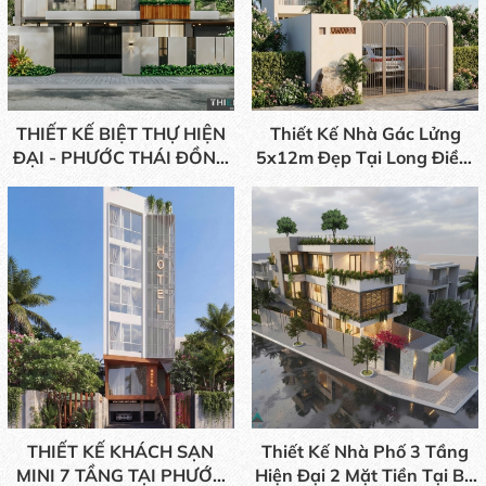
THIẾT KẾ BIỆT THỰ HIỆN
Thiết Kế Nhà Gác Lửng
ĐẠI - PHƯỚC THÁI ĐỒNG
5x12m Đẹp Tại Long Điền,
NAI
BRVT | Thiên Anh
THIẾT KẾ KHÁCH SẠN
Thiết Kế Nhà Phố 3 Tầng
MINI 7 TẦNG TẠI PHƯỚC
Hiện Đại 2 Mặt Tiền Tại Bà