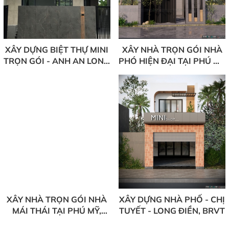
XÂY DỰNG BIỆT THỰ MINI
XÂY NHÀ TRỌN GÓI NHÀ
TRỌN GÓI - ANH AN LONG
PHÓ HIỆN ĐẠI TẠI PHÚ MỸ
HOÀ BRVT
- BRVT CHỦ ĐẦU TƯ BÁC
KHIẾT
XÂY NHÀ TRỌN GÓI NHÀ
XÂY DỰNG NHÀ PHỐ - CHỊ
MÁI THÁI TẠI PHÚ MỸ,
TUYẾT - LONG ĐIỀN, BRVT
BRVT CHỦ ĐẦU TƯ ANH