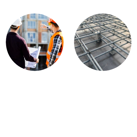
3 KIẾN TRÚC SƯ, 5 KỸ
24 KỸ THUẬT THI
SƯ
CÔNG
CÓ NĂNG LỰC VÀ KINH
ĐƯỢC ĐÚC KẾT TỪ NHIỀU
NGHIỆM
CÔNG TRÌNH