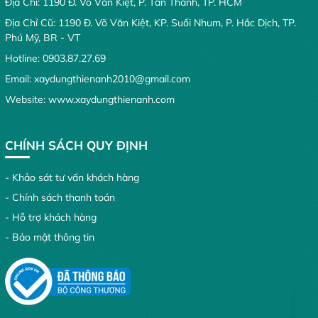
Địa Chỉ: 1190 Đ. Võ Văn Kiệt, P. Tân Thành, TP. HCM
tuyệt đối cho từng chủ đầu tư.
Địa Chỉ Cũ: 1190 Đ. Võ Văn Kiệt, KP. Suối Nhum, P. Hắc Dịch, TP.
Phú Mỹ, BR - VT
Hotline:
0903.87.27.69
Email:
xaydungthienanh2010@gmail.com
Website:
www.xaydungthienanh.com
CHÍNH SÁCH QUY ĐỊNH
- Khảo sát tư vấn khách hàng
- Chính sách thanh toán
- Hỗ trợ khách hàng
- Bảo mật thông tin