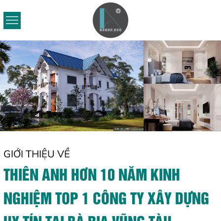
GIỚI THIỆU VỀ
THIÊN ANH HƠN 10 NĂM KINH
NGHIỆM TOP 1 CÔNG TY XÂY DỰNG
UY TÍN TẠI BÀ RỊA VŨNG TÀU