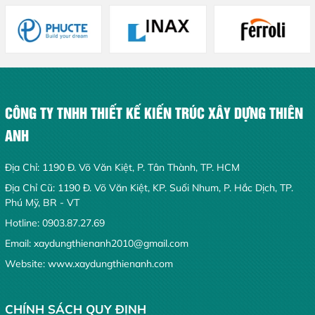
dẫn đến chi phí phát sinh hoặc
chờ bạn!
tiến độ kéo dài. Trong bài viết
này, chúng tôi sẽ chia sẻ những
kinh nghiệm và giải pháp để xây
nhà đẹp tại Long Thành một
cách thông minh, đảm bảo chất
lượng và thẩm mỹ, giúp bạn
CÔNG TY TNHH THIẾT KẾ KIẾN TRÚC XÂY DỰNG THIÊN
nhanh chóng biến ý tưởng về
ngôi nhà mơ ước thành hiện
ANH
thực.
Địa Chỉ: 1190 Đ. Võ Văn Kiệt, P. Tân Thành, TP. HCM
Địa Chỉ Cũ: 1190 Đ. Võ Văn Kiệt, KP. Suối Nhum, P. Hắc Dịch, TP.
Phú Mỹ, BR - VT
Hotline:
0903.87.27.69
Email:
xaydungthienanh2010@gmail.com
Website:
www.xaydungthienanh.com
CHÍNH SÁCH QUY ĐỊNH