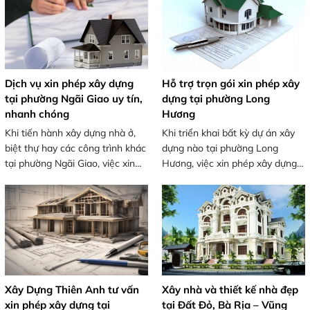
Dịch vụ xin phép xây dựng
Hỗ trợ trọn gói xin phép xây
tại phường Ngãi Giao uy tín,
dựng tại phường Long
nhanh chóng
Hương
Khi tiến hành xây dựng nhà ở,
Khi triển khai bất kỳ dự án xây
biệt thự hay các công trình khác
dựng nào tại phường Long
tại phường Ngãi Giao, việc xin
Hương, việc xin phép xây dựng
phép xây dựng tại phường Ngãi
tại phường Long Hương là bước
Giao là bước quan trọng và bắt
quan trọng và bắt buộc. Giấy
buộc theo quy định pháp luật.
phép xây dựng không chỉ giúp
Giấy phép xây dựng không chỉ
công trình của bạn hợp pháp,
giúp công trình của bạn hợp
đảm bảo an toàn kỹ thuật và
pháp, tuân thủ quy chuẩn kỹ
tuân thủ quy chuẩn xây dựng,
thuật và an toàn, mà còn là điều
mà còn là điều kiện để hoàn
kiện để hoàn công, đăng ký
công, đăng ký quyền sở hữu và
Xây Dựng Thiên Anh tư vấn
Xây nhà và thiết kế nhà đẹp
quyền sở hữu và tránh các rủi ro
tránh các rủi ro pháp lý như xử
xin phép xây dựng tại
tại Đất Đỏ, Bà Rịa – Vũng