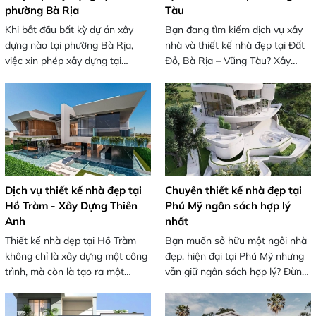
pháp lý như bị xử phạt hay buộc
phạt hay buộc phá dỡ công
phường Bà Rịa
Tàu
phá dỡ.
trình.
Khi bắt đầu bất kỳ dự án xây
Bạn đang tìm kiếm dịch vụ xây
dựng nào tại phường Bà Rịa,
nhà và thiết kế nhà đẹp tại Đất
việc xin phép xây dựng tại
Đỏ, Bà Rịa – Vũng Tàu? Xây
phường Bà Rịa là bước quan
Dựng Thiên Anh cung cấp giải
trọng và bắt buộc. Giấy phép
pháp thiết kế và thi công trọn
xây dựng không chỉ giúp công
gói, từ khâu lên ý tưởng đến bàn
trình của bạn hợp pháp, an toàn
giao công trình. Với kinh nghiệm
và tuân thủ quy chuẩn kỹ thuật
trong nhiều năm, đội ngũ kiến
mà còn là điều kiện để hoàn
trúc sư và kỹ sư của chúng tôi
công, đăng ký quyền sở hữu và
sẽ mang đến cho bạn những
tránh các rủi ro pháp lý như xử
ngôi nhà đẹp, sang trọng và tiện
Dịch vụ thiết kế nhà đẹp tại
Chuyên thiết kế nhà đẹp tại
phạt hay cưỡng chế tháo dỡ.
nghi, giúp bạn hiện thực hóa
Hồ Tràm - Xây Dựng Thiên
Phú Mỹ ngân sách hợp lý
giấc mơ về tổ ấm lý tưởng.
Anh
nhất
Thiết kế nhà đẹp tại Hồ Tràm
Bạn muốn sở hữu một ngôi nhà
không chỉ là xây dựng một công
đẹp, hiện đại tại Phú Mỹ nhưng
trình, mà còn là tạo ra một
vẫn giữ ngân sách hợp lý? Đừng
không gian sống đẳng cấp, gần
lo, dịch vụ thiết kế nhà đẹp tại
gũi thiên nhiên. Với dịch vụ của
Phú Mỹ của chúng tôi sẽ mang