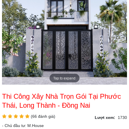
Tap to expand
Thi Công Xây Nhà Trọn Gói Tại Phước
Thái, Long Thành - Đồng Nai
(66 đánh giá)
Lượt xem:
1730
- Chủ đầu tư: M.House