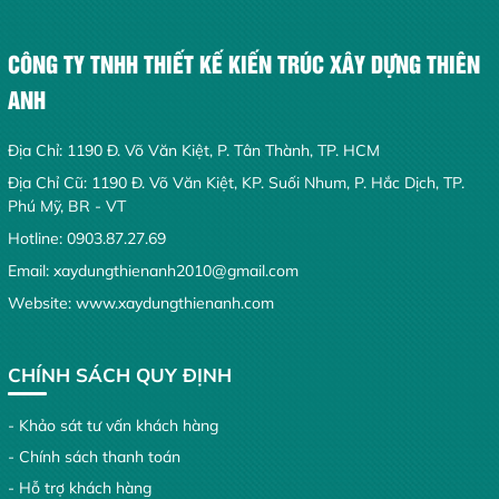
CÔNG TY TNHH THIẾT KẾ KIẾN TRÚC XÂY DỰNG THIÊN
ANH
Địa Chỉ: 1190 Đ. Võ Văn Kiệt, P. Tân Thành, TP. HCM
Địa Chỉ Cũ: 1190 Đ. Võ Văn Kiệt, KP. Suối Nhum, P. Hắc Dịch, TP.
Phú Mỹ, BR - VT
Hotline:
0903.87.27.69
Email:
xaydungthienanh2010@gmail.com
Website:
www.xaydungthienanh.com
CHÍNH SÁCH QUY ĐỊNH
- Khảo sát tư vấn khách hàng
- Chính sách thanh toán
- Hỗ trợ khách hàng