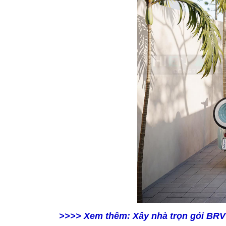
>>>> Xem thêm:
Xây nhà trọn gói BRVT