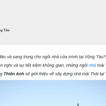
ũng Tàu
áo và sang trọng cho ngôi nhà của mình tại Vũng Tàu
ện nghi và sự tiết kiệm không gian, những ngôi
nhà
mái 
ng
Thiên Anh
sẽ giới thiệu về xây dựng nhà mái Thái tại