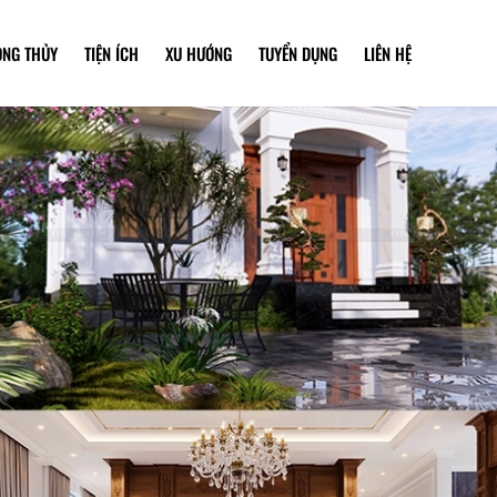
NG THỦY
TIỆN ÍCH
XU HƯỚNG
TUYỂN DỤNG
LIÊN HỆ