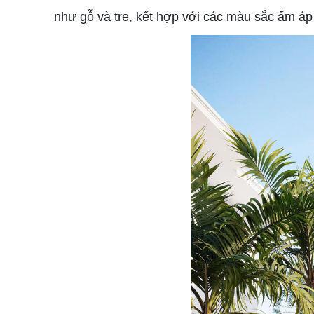
như gỗ và tre, kết hợp với các màu sắc ấm áp 