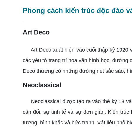
Phong cách kiến trúc độc đáo v
Art Deco
Art Deco xuất hiện vào cuối thập kỷ 1920 và
các yếu tố trang trí hoa văn hình học, đường 
Deco thường có những đường nét sắc sảo, hình
Neoclassical
Neoclassical được tạo ra vào thế kỷ 18 v
cân đối, sự tinh tế và sự đơn giản. Kiến trúc
tượng, hình khắc và bức tranh. Vật liệu phổ biế