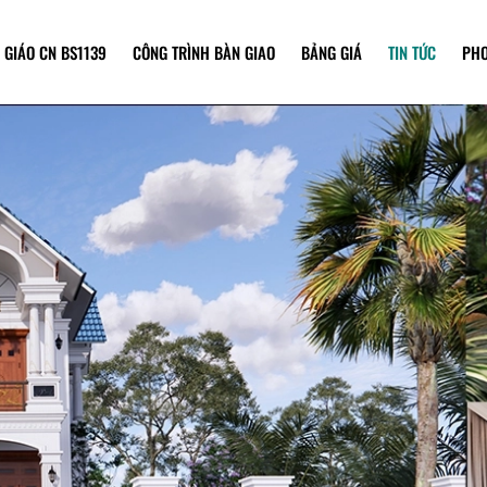
 GIÁO CN BS1139
CÔNG TRÌNH BÀN GIAO
BẢNG GIÁ
TIN TỨC
PHO