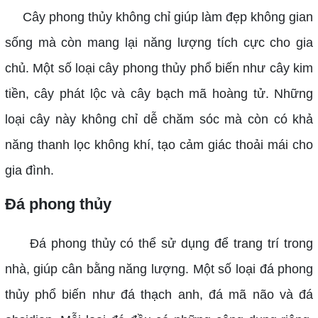
Cây phong thủy không chỉ giúp làm đẹp không gian
sống mà còn mang lại năng lượng tích cực cho gia
chủ. Một số loại cây phong thủy phổ biến như cây kim
tiền, cây phát lộc và cây bạch mã hoàng tử. Những
loại cây này không chỉ dễ chăm sóc mà còn có khả
năng thanh lọc không khí, tạo cảm giác thoải mái cho
gia đình.
Đá phong thủy
Đá phong thủy có thể sử dụng để trang trí trong
nhà, giúp cân bằng năng lượng. Một số loại đá phong
thủy phổ biến như đá thạch anh, đá mã não và đá