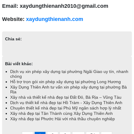
Email: xaydungthienanh2010@gmail.com
Website:
xaydungthienanh.com
Chia sẻ:
Bài viết khác:
Dịch vụ xin phép xây dựng tại phường Ngãi Giao uy tín, nhanh
chóng
Hỗ trợ trọn gói xin phép xây dựng tại phường Long Hương
Xây Dựng Thiên Anh tư vấn xin phép xây dựng tại phường Bà
Rịa
Xây nhà và thiết kế nhà đẹp tại Đất Đỏ, Bà Rịa – Vũng Tàu
Dịch vụ thiết kế nhà đẹp tại Hồ Tràm - Xây Dựng Thiên Anh
Chuyên thiết kế nhà đẹp tại Phú Mỹ ngân sách hợp lý nhất
Xây nhà đẹp tại Tân Thành cùng Xây Dựng Thiên Anh
Xây nhà đẹp tại Phước Hải với nhà thầu chuyên nghiệp