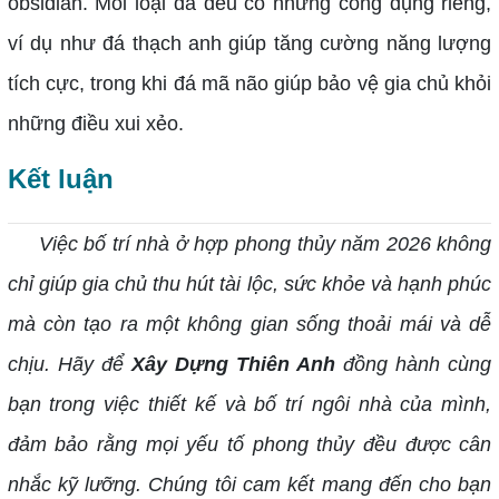
obsidian. Mỗi loại đá đều có những công dụng riêng,
ví dụ như đá thạch anh giúp tăng cường năng lượng
tích cực, trong khi đá mã não giúp bảo vệ gia chủ khỏi
những điều xui xẻo.
Kết luận
Việc bố trí nhà ở hợp phong thủy năm 2026 không
chỉ giúp gia chủ thu hút tài lộc, sức khỏe và hạnh phúc
mà còn tạo ra một không gian sống thoải mái và dễ
chịu. Hãy để
Xây Dựng Thiên Anh
đồng hành cùng
bạn trong việc thiết kế và bố trí ngôi nhà của mình,
đảm bảo rằng mọi yếu tố phong thủy đều được cân
nhắc kỹ lưỡng. Chúng tôi cam kết mang đến cho bạn