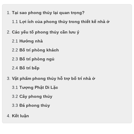
Tại sao phong thủy lại quan trọng?
Lợi ích của phong thủy trong thiết kế nhà ở
Các yếu tố phong thủy cần lưu ý
Hướng nhà
Bố trí phòng khách
Bố trí phòng ngủ
Bố trí bếp
Vật phẩm phong thủy hỗ trợ bố trí nhà ở
Tượng Phật Di Lặc
Cây phong thủy
Đá phong thủy
Kết luận