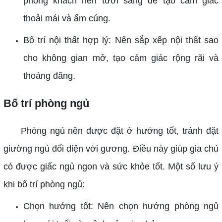
phòng khách nên tươi sáng để tạo cảm giác
thoải mái và ấm cúng.
Bố trí nội thất hợp lý: Nên sắp xếp nội thất sao
cho không gian mở, tạo cảm giác rộng rãi và
thoáng đãng.
Bố trí phòng ngủ
Phòng ngủ nên được đặt ở hướng tốt, tránh đặt
giường ngủ đối diện với gương. Điều này giúp gia chủ
có được giấc ngủ ngon và sức khỏe tốt. Một số lưu ý
khi bố trí phòng ngủ:
Chọn hướng tốt: Nên chọn hướng phòng ngủ