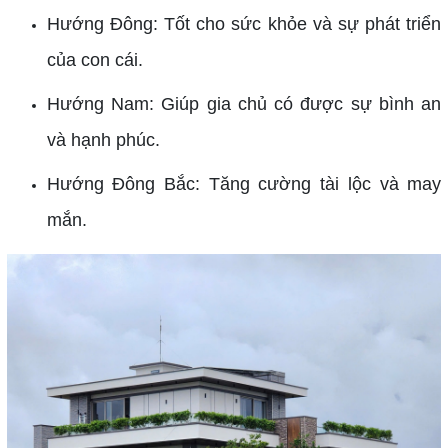
Hướng Đông: Tốt cho sức khỏe và sự phát triển
của con cái.
Hướng Nam: Giúp gia chủ có được sự bình an
và hạnh phúc.
Hướng Đông Bắc: Tăng cường tài lộc và may
mắn.