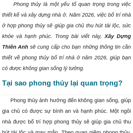
Phong thủy là một yếu tố quan trọng trong việc
thiết kế và xây dựng nhà ở. Năm 2026, việc bố trí nhà
ở hợp phong thủy sẽ giúp gia chủ thu hút tài lộc, sức
khỏe và hạnh phúc. Trong bài viết này,
Xây Dựng
Thiên Anh
sẽ cung cấp cho bạn những thông tin cần
thiết về phong thủy bố trí nhà ở năm 2026, giúp bạn
có được không gian sống lý tưởng.
Tại sao phong thủy lại quan trọng?
Phong thủy ảnh hưởng đến không gian sống, giúp
gia chủ có được sự bình an và hạnh phúc. Một ngôi
nhà được bố trí hợp phong thủy sẽ giúp gia chủ thu
hút tài lộc và may mắn. Theo quan niệm phong thủy,