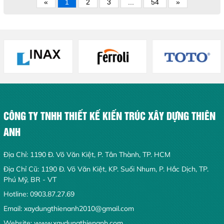
«
1
2
3
...
54
»
CÔNG TY TNHH THIẾT KẾ KIẾN TRÚC XÂY DỰNG THIÊN
ANH
Địa Chỉ: 1190 Đ. Võ Văn Kiệt, P. Tân Thành, TP. HCM
Địa Chỉ Cũ: 1190 Đ. Võ Văn Kiệt, KP. Suối Nhum, P. Hắc Dịch, TP.
Phú Mỹ, BR - VT
Hotline:
0903.87.27.69
Email:
xaydungthienanh2010@gmail.com
Website:
www.xaydungthienanh.com