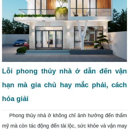
Lỗi phong thủy nhà ở dẫn đến vận
hạn mà gia chủ hay mắc phải, cách
hóa giải
Phong thủy nhà ở không chỉ ảnh hưởng đến thẩm
mỹ mà còn tác động đến tài lộc, sức khỏe và vận may