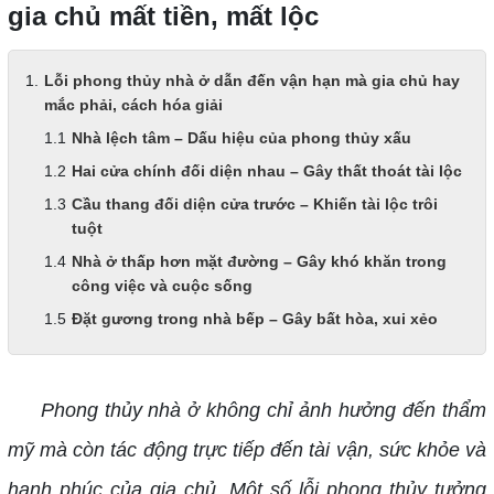
gia chủ mất tiền, mất lộc
Lỗi phong thủy nhà ở dẫn đến vận hạn mà gia chủ hay
mắc phải, cách hóa giải
Nhà lệch tâm – Dấu hiệu của phong thủy xấu
Hai cửa chính đối diện nhau – Gây thất thoát tài lộc
Cầu thang đối diện cửa trước – Khiến tài lộc trôi
tuột
Nhà ở thấp hơn mặt đường – Gây khó khăn trong
công việc và cuộc sống
Đặt gương trong nhà bếp – Gây bất hòa, xui xẻo
Phong thủy nhà ở không chỉ ảnh hưởng đến thẩm
mỹ mà còn tác động trực tiếp đến tài vận, sức khỏe và
hạnh phúc của gia chủ. Một số lỗi phong thủy tưởng