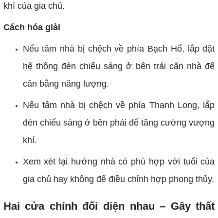
khí của gia chủ.
Cách hóa giải
Nếu tâm nhà bị chệch về phía Bạch Hổ, lắp đặt
hệ thống đèn chiếu sáng ở bên trái căn nhà để
cân bằng năng lượng.
Nếu tâm nhà bị chệch về phía Thanh Long, lắp
đèn chiếu sáng ở bên phải để tăng cường vượng
khí.
Xem xét lại hướng nhà có phù hợp với tuổi của
gia chủ hay không để điều chỉnh hợp phong thủy.
Hai cửa chính đối diện nhau – Gây thất