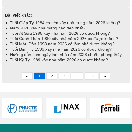
Bài viết khác:
Tuổi Giáp Tý 1984 có nên xây nhà trong năm 2026 không?
Năm 2026 xây nhà tháng nào đẹp nhất?
Tuổi Ất Sửu 1985 xây nhà năm 2026 có được không?
Tuổi Canh Thân 1980 xây nhà năm 2026 có được không?
Tuổi Mậu Dần 1998 năm 2026 có làm nhà được không?
Tuổi Bính Tý 1996 xây nhà năm 2026 có được không?
Hướng dẫn xem ngày làm nhà năm 2026 chuẩn phong thủy
Tuổi Kỷ Tỵ 1989 xây nhà năm 2026 có được không?
«
1
2
3
...
13
»