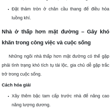
Đặt thảm tròn ở chân cầu thang để điều hòa
luồng khí.
Nhà ở thấp hơn mặt đường – Gây khó
khăn trong công việc và cuộc sống
Những ngôi nhà thấp hơn mặt đường có thể gặp
phải tình trạng khó tích tụ tài lộc, gia chủ dễ gặp trắc
trở trong cuộc sống.
Cách hóa giải
Xây thêm bậc tam cấp trước nhà để nâng cao
năng lượng dương.