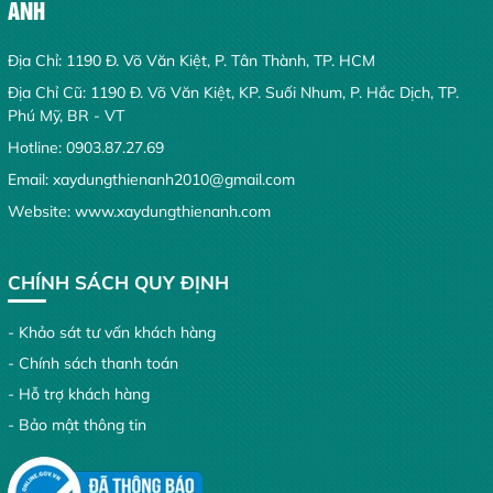
ANH
Địa Chỉ: 1190 Đ. Võ Văn Kiệt, P. Tân Thành, TP. HCM
Địa Chỉ Cũ: 1190 Đ. Võ Văn Kiệt, KP. Suối Nhum, P. Hắc Dịch, TP.
Phú Mỹ, BR - VT
Hotline:
0903.87.27.69
Email:
xaydungthienanh2010@gmail.com
Website:
www.xaydungthienanh.com
CHÍNH SÁCH QUY ĐỊNH
- Khảo sát tư vấn khách hàng
- Chính sách thanh toán
- Hỗ trợ khách hàng
- Bảo mật thông tin